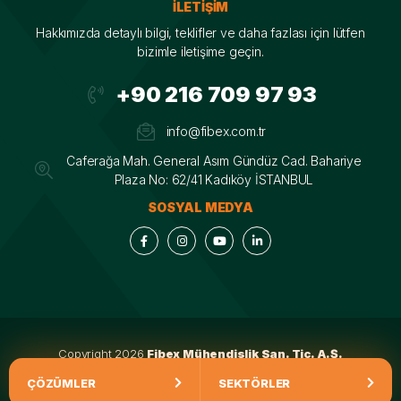
İLETIŞIM
Hakkımızda detaylı bilgi, teklifler ve daha fazlası için lütfen
bizimle iletişime geçin.
+90 216 709 97 93
info@fibex.com.tr
Caferağa Mah. General Asım Gündüz Cad. Bahariye
Plaza No: 62/41 Kadıköy İSTANBUL
SOSYAL MEDYA
Copyright 2026
Fibex Mühendislik San. Tic. A.Ş.
design by
Fibex
ÇÖZÜMLER
SEKTÖRLER