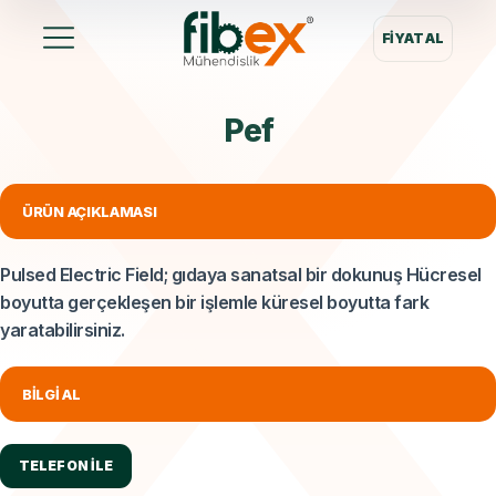
FIYAT AL
Pef
ÜRÜN AÇIKLAMASI
Pulsed Electric Field; gıdaya sanatsal bir dokunuş Hücresel
boyutta gerçekleşen bir işlemle küresel boyutta fark
yaratabilirsiniz.
BILGI AL
TELEFON İLE